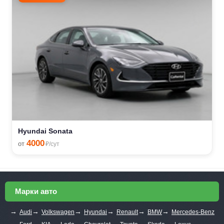
Hyundai Sonata
4000
от
₽/сут
Марки авто
→
→
→
→
→
→
Audi
Volkswagen
Hyundai
Renault
BMW
Mercedes-Benz
→
→
→
→
→
→
→