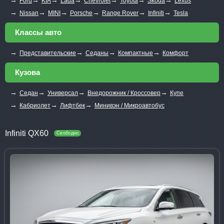
Ford
KIA
Lada
Chevrolet
Toyota
Skoda
Lexus
→
→
→
→
→
→
Nissan
MINI
Porsche
Range Rover
Infiniti
Tesla
Классы авто
→
→
→
→
Представительские
Седаны
Компактные
Комфорт
Кузова
→
→
→
→
Седан
Универсал
Внедорожник / Кроссовер
Купе
→
→
→
Кабриолет
Лифтбек
Минивэн / Микроавтобус
Infiniti QX60
Свободно