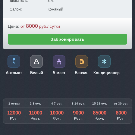
Двигатель:
3 л.
Салон:
Кожаный
8000
Цена:
от
руб./ сутки
Забронировать
Автомат
Белый
5 мест
Бензин
Кондиционер
1 сутки
2-3 сут.
4-7 сут.
8-14 сут.
15-29 сут.
от 30 сут.
12000
11000
10000
9000
85000
8000
₽/сут.
₽/сут.
₽/сут.
₽/сут.
₽/сут.
₽/сут.