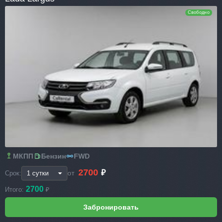
Свободно
МКПП
Бензин
FWD
2700
₽
от
Срок:
2700
Итого:
₽