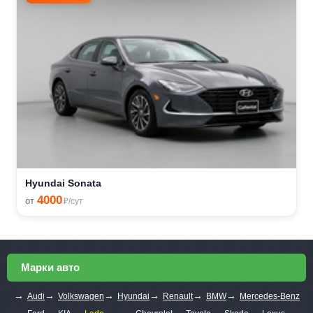
Hyundai Sonata
4000
от
₽/сут
Марки авто
→
→
→
→
→
→
Audi
Volkswagen
Hyundai
Renault
BMW
Mercedes-Benz
→
→
→
→
→
→
→