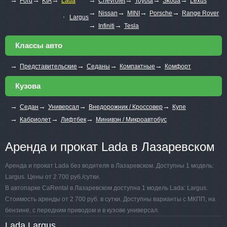
Ford
KIA
Lada
Chevrolet
Toyota
Skoda
Lexus
→
→
→
→
Nissan
MINI
Porsche
Range Rover
∙
Largus
→
→
Infiniti
Tesla
Классы авто
→
→
→
→
Представительские
Седаны
Компактные
Комфорт
Кузова
→
→
→
→
Седан
Универсал
Внедорожник / Кроссовер
Купе
→
→
→
Кабриолет
Лифтбек
Минивэн / Микроавтобус
Аренда и прокат Lada в Лазаревском
Аренда и прокат Lada без водителя в Лазаревском. Доступны 1 модель:
Largus. Цены от 2 700 руб./сутки.
В автопарке CaRental в Лазаревском доступна 1 модель Lada: Largus.
Стоимость аренды от 2 700 руб. в сутки. Доступны варианты с МКПП, на
бензине, с передним приводом и в кузове универсал.
Lada Largus