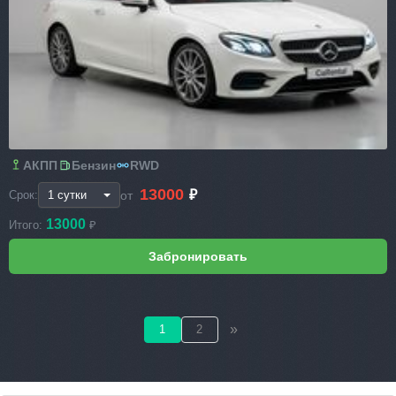
АКПП
Бензин
RWD
13000
₽
от
Срок:
13000
Итого:
₽
»
1
2