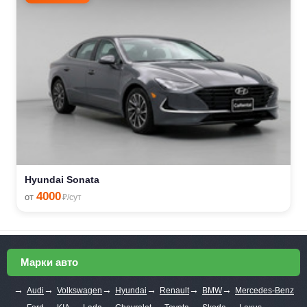
Hyundai Sonata
4000
от
₽/сут
Марки авто
→
→
→
→
→
→
Audi
Volkswagen
Hyundai
Renault
BMW
Mercedes-Benz
→
→
→
→
→
→
→