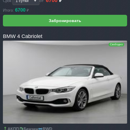
6700
₽
от
Срок:
6700
Итого:
₽
BMW 4 Cabriolet
Свободно
АКПП
Бензин
RWD