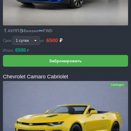
АКПП
Бензин
FWD
6500
₽
от
Срок:
6500
Итого:
₽
Chevrolet Camaro Cabriolet
Свободно