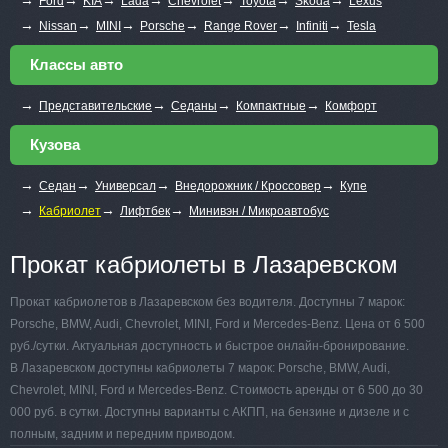
Ford
KIA
Lada
Chevrolet
Toyota
Skoda
Lexus
→
→
→
→
→
→
Nissan
MINI
Porsche
Range Rover
Infiniti
Tesla
Классы авто
→
→
→
→
Представительские
Седаны
Компактные
Комфорт
Кузова
→
→
→
→
Седан
Универсал
Внедорожник / Кроссовер
Купе
→
→
→
Кабриолет
Лифтбек
Минивэн / Микроавтобус
Прокат кабриолеты в Лазаревском
Прокат кабриолетов в Лазаревском без водителя. Доступны 7 марок:
Porsche, BMW, Audi, Chevrolet, MINI, Ford и Mercedes-Benz. Цена от 6 500
руб./сутки. Актуальная доступность и быстрое онлайн-бронирование.
В Лазаревском доступны кабриолеты 7 марок: Porsche, BMW, Audi,
Chevrolet, MINI, Ford и Mercedes-Benz. Стоимость аренды от 6 500 до 30
000 руб. в сутки. Доступны варианты с АКПП, на бензине и дизеле и с
полным, задним и передним приводом.