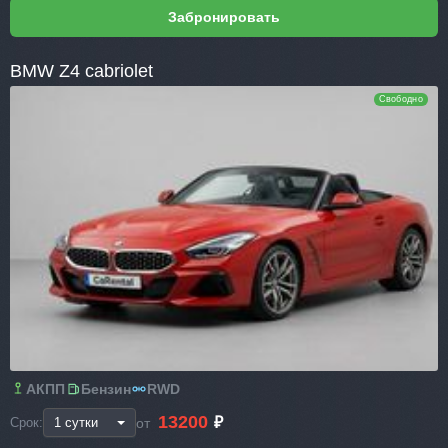
BMW Z4 cabriolet
Свободно
АКПП
Бензин
RWD
13200
₽
от
Срок: