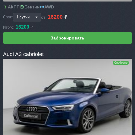
АКПП
Бензин
AWD
16200
₽
от
Срок:
16200
Итого:
₽
Audi A3 cabriolet
Свободно