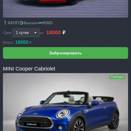
АКПП
Бензин
RWD
18000
₽
от
Срок:
18000
Итого:
₽
MINI Cooper Cabriolet
Свободно