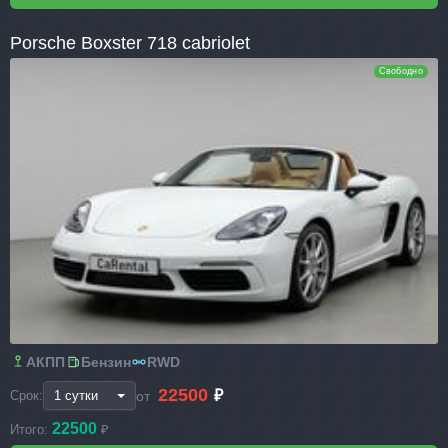
Porsche Boxster 718 cabriolet
Свободно
АКПП
Бензин
RWD
22500
₽
от
Срок:
22500
Итого:
₽