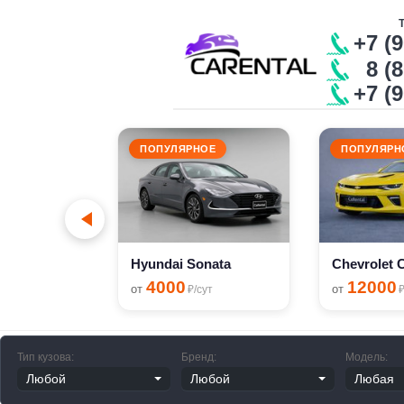
+7 (
8 (8
+7 (
ПОПУЛЯРНОЕ
ПОПУЛЯРН
сут
Hyundai Sonata
4000
12000
от
от
₽/сут
₽
Тип кузова:
Бренд:
Модель: