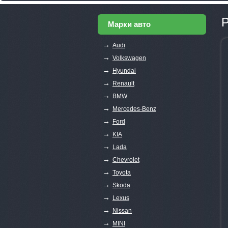
P
Марки авто
→
Audi
→
Volkswagen
→
Hyundai
→
Renault
→
BMW
→
Mercedes-Benz
→
Ford
→
KIA
→
Lada
→
Chevrolet
→
Toyota
→
Skoda
→
Lexus
→
Nissan
→
MINI