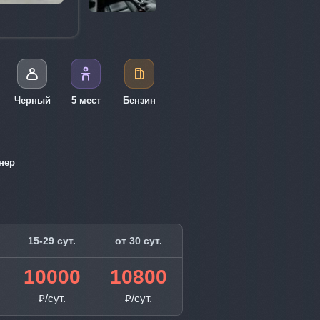
Черный
5 мест
Бензин
нер
15-29 сут.
от 30 сут.
10000
10800
₽/сут.
₽/сут.