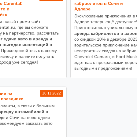
с Carental:
кабриолетов в Сочи и
то и
Адлере
йте
Эксклюзивные приключения в 
и новый промо-сайт
Адлере теперь ещё доступнее
ental.ru
, где вы сможете
Приготовьтесь к уникальному о
у на партнерство, рассчитать
аренда кабриолетов в аэро
от
сдачи авто в аренду и
со скидкой 10% в декабре 202
о выгодах инвестиций в
водительское приключение на
Присоединяйтесь к нашему
невероятных скидок на кабри
изнесу и начните получать
Chevrolet Camaro, и Ford Must
доход уже сегодня!
ждет вас с прекрасными дорог
выгодными предложениями!
ие на
10.11.2022
 праздники
лиенты, в связи с большим
аренду автомобилей в
де
и Сочи на новогодние
рекомендуем заказать авто