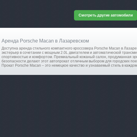
Смотреть другие автомобили
Аренда Porsche Macan в Лазаревском
Доступна аренда стильного компактного кроссовера Porsche Macan в Лазаре
экстерьер в сочетании с мощным 2.0L двигателем и автоматической трансм
спортивностью и комфортом. Премиальный кожаный салон, продуманная эр
безопасности делают этот автопрокат отличным выбором для городских поез
Прокат Porsche Macan – это немецкое качество и узнаваемый стиль в каждом