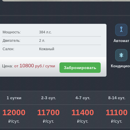
Мощность:
384 л.с.
Двигатель:
2 л.
Автомат
Салон:
Кожаный
10800
Цена:
от
руб./ сутки
Кондицио
Забронировать
1 сутки
2-3 сут.
4-7 сут.
8-14 сут.
12000
11700
11400
11100
₽/сут.
₽/сут.
₽/сут.
₽/сут.