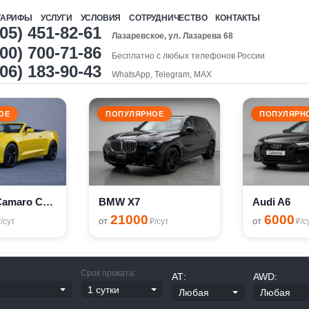
ТАРИФЫ
УСЛУГИ
УСЛОВИЯ
СОТРУДНИЧЕСТВО
КОНТАКТЫ
905) 451-82-61
Лазаревское, ул. Лазарева 68
00) 700-71-86
Бесплатно с любых телефонов России
906) 183-90-43
WhatsApp, Telegram, MAX
ОЕ
ПОПУЛЯРНОЕ
ПОПУЛЯРН
Chevrolet Camaro Cabriolet
BMW X7
Audi A6
21000
6000
от
от
/сут
₽/сут
₽/с
Срок проката:
АТ:
AWD: