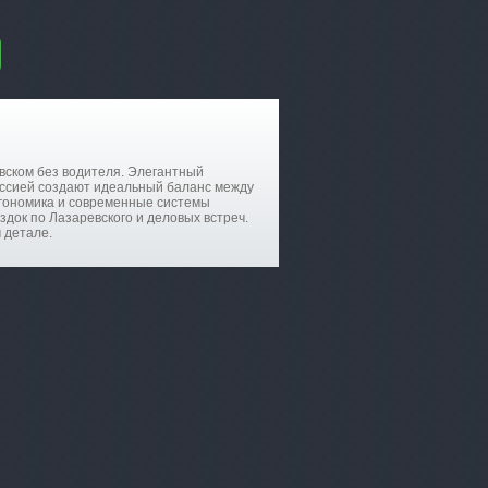
вском без водителя. Элегантный
иссией создают идеальный баланс между
гономика и современные системы
док по Лазаревского и деловых встреч.
 детале.