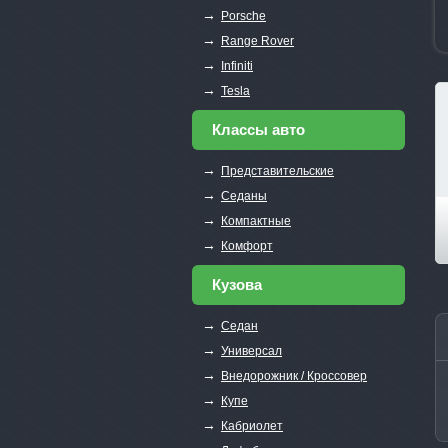
→
Porsche
→
Range Rover
→
Infiniti
→
Tesla
Классы авто
→
Представительские
→
Седаны
→
Компактные
→
Комфорт
Кузова
→
Седан
→
Универсал
→
Внедорожник / Кроссовер
→
Купе
→
Кабриолет