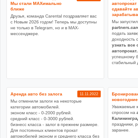
Мы стали MAXимально
автопрокат 
ближе
сдавайте ав
зарабатыва
Друзья, команда Carental поздравляет вас
Мы запустил
с Новым 2026 годом! Теперь мы доступны
partners.car
не только в Telegram, но и в MAX-
подать заявк
мессенджере.
доходность 
узнать все 
автопрокат.
успешному б
стабильный 
Аренда авто без залога
Бронирован
11.11.2022
новогодние
Мы отменили залоги на некоторые
Уважаемые к
категории автомобилей.
спросом на
эконом класс - 0-2000 рублей.
Калинингра
средний класс - 0-3000 рублей.
праздники, 
бизнесс класса - залог в прежнем размере.
заранее.
Для постоянных клиентов прокат
автомобилей эконом и среднего класса без