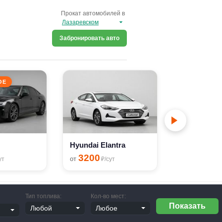
Прокат автомобилей в
Забронировать авто
ОЕ
PREMIUM
BMW X6
19500
от
₽
Hyundai Elantra
3200
от
ут
₽/сут
Тип топлива:
Кол-во мест: