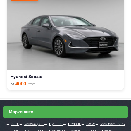
Hyundai Sonata
4000
от
₽/сут
Марки авто
→
→
→
→
→
→
Audi
Volkswagen
Hyundai
Renault
BMW
Mercedes-Benz
→
→
→
→
→
→
→