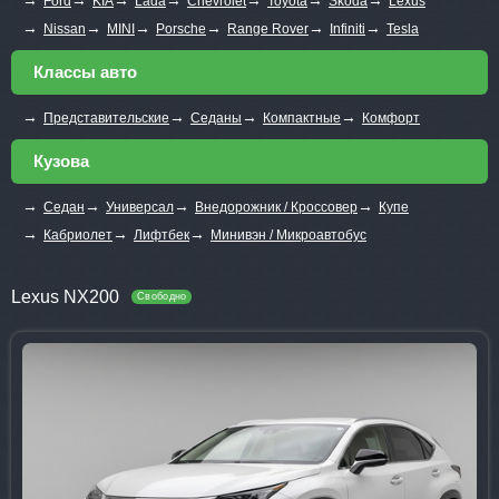
Ford
KIA
Lada
Chevrolet
Toyota
Skoda
Lexus
→
→
→
→
→
→
Nissan
MINI
Porsche
Range Rover
Infiniti
Tesla
Классы авто
→
→
→
→
Представительские
Седаны
Компактные
Комфорт
Кузова
→
→
→
→
Седан
Универсал
Внедорожник / Кроссовер
Купе
→
→
→
Кабриолет
Лифтбек
Минивэн / Микроавтобус
Lexus NX200
Свободно