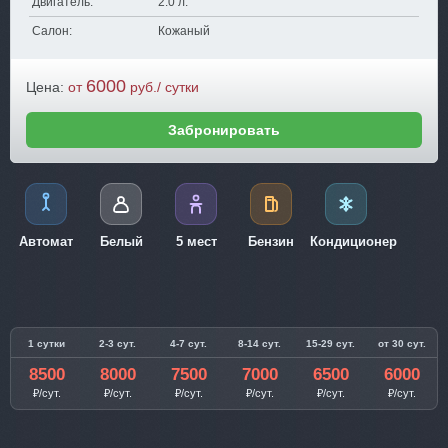
Двигатель:
2.0 л.
Салон:
Кожаный
6000
Цена:
от
руб./ сутки
Забронировать
Автомат
Белый
5 мест
Бензин
Кондиционер
1 сутки
2-3 сут.
4-7 сут.
8-14 сут.
15-29 сут.
от 30 сут.
8500
8000
7500
7000
6500
6000
₽/сут.
₽/сут.
₽/сут.
₽/сут.
₽/сут.
₽/сут.