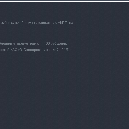
руб. в сутки. Доступны варианты с АКПП, на
ыбранным параметрам от 4400 руб./день.
аховкой КАСКО. Бронирование онлайн 24/7!