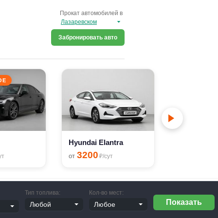
Прокат автомобилей в
Забронировать авто
ОЕ
PREMIUM
BMW X6
19500
от
₽
Hyundai Elantra
3200
от
ут
₽/сут
Тип топлива:
Кол-во мест: