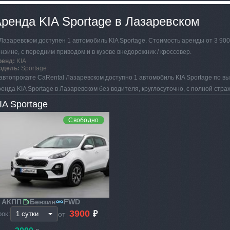
ренда KIA Sportage в Лазаревском
Лазаревском доступен 1 автомобиль KIA Sportage. Стоимость аренды от 3 900 
нзине, с передним приводом и в кузове внедорожник / кроссовер.
ренд:
KIA
одель:
Sportage
автопрокате CaRental Лазаревском доступно 1 автомобиль KIA Sportage по в
енда KIA Sportage в Лазаревском без водителя, круглосуточно, с полной стр
IA Sportage
Свободно
АКПП
Бензин
FWD
3900
₽
от
рок: