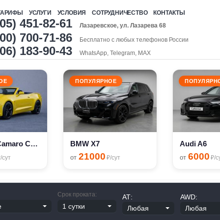
ТАРИФЫ
УСЛУГИ
УСЛОВИЯ
СОТРУДНИЧЕСТВО
КОНТАКТЫ
905) 451-82-61
Лазаревское, ул. Лазарева 68
00) 700-71-86
Бесплатно с любых телефонов России
906) 183-90-43
WhatsApp, Telegram, MAX
ОЕ
ПОПУЛЯРНОЕ
ПОПУЛЯРН
Chevrolet Camaro Cabriolet
BMW X7
Audi A6
21000
6000
от
от
/сут
₽/сут
₽/с
Срок проката:
АТ:
AWD: