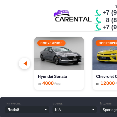
+7 (
8 (8
+7 (
ПОПУЛЯРНОЕ
ПОПУЛЯРН
сут
Hyundai Sonata
4000
12000
от
от
₽/сут
₽
Тип кузова:
Бренд:
Модель: