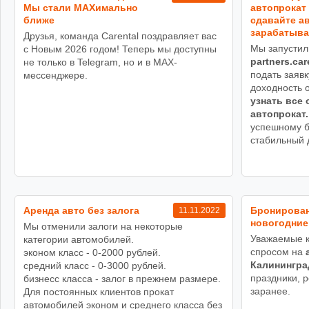
Мы стали MAXимально
автопрокат 
ближе
сдавайте ав
зарабатыва
Друзья, команда Carental поздравляет вас
Мы запустил
с Новым 2026 годом! Теперь мы доступны
partners.car
не только в Telegram, но и в MAX-
подать заявк
мессенджере.
доходность 
узнать все 
автопрокат.
успешному б
стабильный 
Аренда авто без залога
Бронирован
11.11.2022
новогодние
Мы отменили залоги на некоторые
Уважаемые к
категории автомобилей.
спросом на
эконом класс - 0-2000 рублей.
Калинингра
средний класс - 0-3000 рублей.
праздники, 
бизнесс класса - залог в прежнем размере.
заранее.
Для постоянных клиентов прокат
автомобилей эконом и среднего класса без