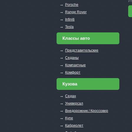
И
→
Porsche
→
Range Rover
→
Infiniti
→
Tesla
Классы авто
→
Представительские
→
Седаны
→
Компактные
→
Комфорт
Кузова
→
Седан
→
Универсал
→
Внедорожник / Кроссовер
→
Купе
→
Кабриолет