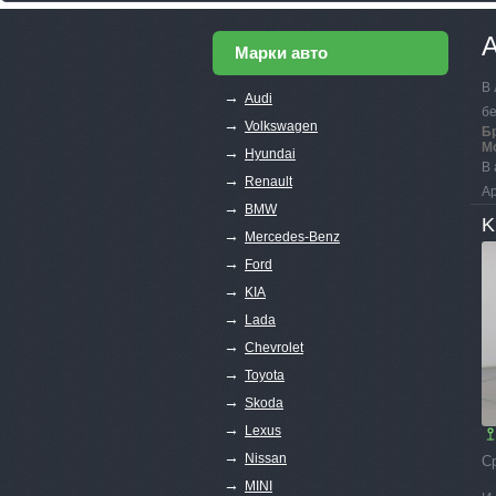
А
Марки авто
В 
→
Audi
бе
→
Volkswagen
Б
М
→
Hyundai
В 
→
Renault
Ар
→
BMW
K
→
Mercedes-Benz
→
Ford
→
KIA
→
Lada
→
Chevrolet
→
Toyota
→
Skoda
→
Lexus
→
Nissan
С
→
MINI