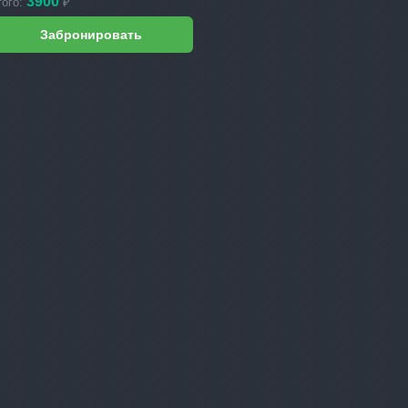
3900
того:
₽