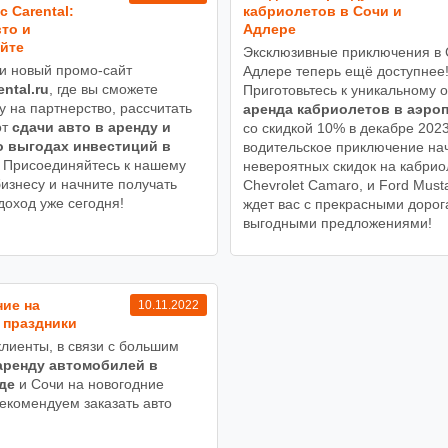
с Carental:
кабриолетов в Сочи и
то и
Адлере
йте
Эксклюзивные приключения в 
и новый промо-сайт
Адлере теперь ещё доступнее
ental.ru
, где вы сможете
Приготовьтесь к уникальному о
у на партнерство, рассчитать
аренда кабриолетов в аэро
от
сдачи авто в аренду и
со скидкой 10% в декабре 202
о выгодах инвестиций в
водительское приключение на
Присоединяйтесь к нашему
невероятных скидок на кабри
изнесу и начните получать
Chevrolet Camaro, и Ford Must
доход уже сегодня!
ждет вас с прекрасными дорог
выгодными предложениями!
ие на
10.11.2022
 праздники
лиенты, в связи с большим
аренду автомобилей в
де
и Сочи на новогодние
рекомендуем заказать авто