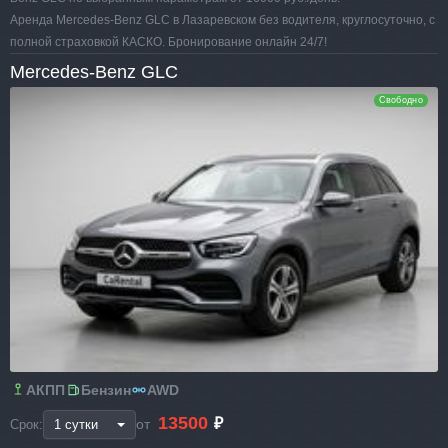
Аренда Mercedes-Benz GLC в Лазаревском без водителя, круглосуточно, с
полной страховкой КАСКО. Бронирование онлайн 24/7!
Mercedes-Benz GLC
Свободно
АКПП
Бензин
AWD
13500
₽
от
Срок: