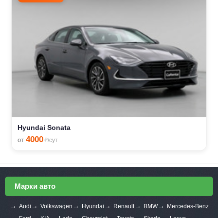
Hyundai Sonata
4000
от
₽/сут
Марки авто
→
→
→
→
→
→
Audi
Volkswagen
Hyundai
Renault
BMW
Mercedes-Benz
→
→
→
→
→
→
→