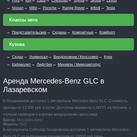
Ford
KIA
Lada
Chevrolet
Toyota
Skoda
Lexus
→
→
→
→
→
→
Nissan
MINI
Porsche
Range Rover
Infiniti
Tesla
Классы авто
→
→
→
→
Представительские
Седаны
Компактные
Комфорт
Кузова
→
→
→
→
Седан
Универсал
Внедорожник / Кроссовер
Купе
→
→
→
Кабриолет
Лифтбек
Минивэн / Микроавтобус
Аренда Mercedes-Benz GLC в
Лазаревском
В Лазаревском доступен 1 автомобиль Mercedes-Benz GLC. Стоимость
аренды от 13 500 руб. в сутки. Доступны варианты с АКПП, на бензине, с
полным приводом и в кузове внедорожник / кроссовер.
Бренд:
Mercedes-Benz
Модель:
GLC
В автопрокате CaRental Лазаревском доступно 1 автомобиль Mercedes-
Benz GLC по выбранным параметрам от 16000 руб./день.